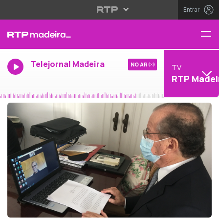
Entrar
Telejornal Madeira
NO AR
TV
RTP Madei