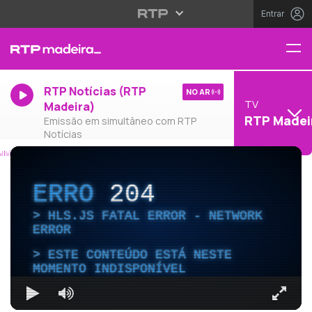
Entrar
RTP Notícias (RTP
NO AR
TV
Madeira)
RTP Madei
Emissão em simultâneo com RTP
Notícias
ERRO
204
HLS.JS FATAL ERROR - NETWORK
ERROR
ESTE CONTEÚDO ESTÁ NESTE
MOMENTO INDISPONÍVEL