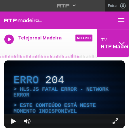
Entrar
Telejornal Madeira
NO AR
TV
RTP Madei
ERRO
204
HLS.JS FATAL ERROR - NETWORK
ERROR
ESTE CONTEÚDO ESTÁ NESTE
MOMENTO INDISPONÍVEL