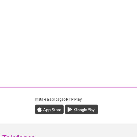
Instale a aplicação
RTP Play
ebook da RTP Madeira
nstagram da RTP Madeira