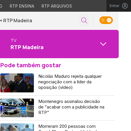
G
RTP ENSINA
RTP ARQUIVOS
Entrar
+ RTP Madeira
TV
RTP Madeira
Pode também gostar
Nicolás Maduro rejeita qualquer
negociação com a líder da
oposição (vídeo)
Montenegro assinalou decisão
de “acabar com a publicidade na
RTP”
Morreram 200 pessoas com