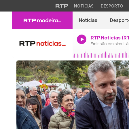
NOTÍCIAS
DESPORTO
Notícias
Desport
RTP Notícias (R
Emissão em simultâ