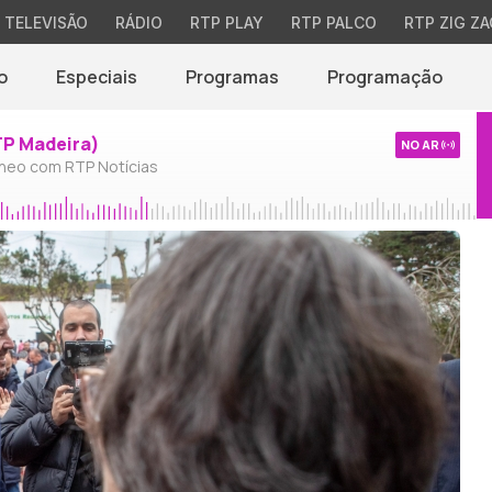
TELEVISÃO
RÁDIO
RTP PLAY
RTP PALCO
RTP ZIG ZA
o
Especiais
Programas
Programação
TP Madeira)
NO AR
neo com RTP Notícias