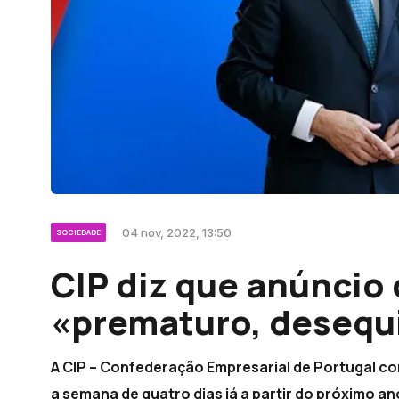
04 nov, 2022, 13:50
SOCIEDADE
CIP diz que anúncio 
«prematuro, desequi
A CIP – Confederação Empresarial de Portugal c
a semana de quatro dias já a partir do próximo an