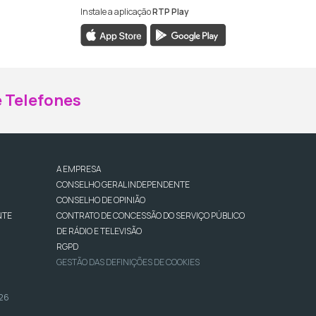
Instale a aplicação
RTP Play
ebook da RTP Madeira
nstagram da RTP Madeira
 Telefones
A EMPRESA
CONSELHO GERAL INDEPENDENTE
CONSELHO DE OPINIÃO
NTE
CONTRATO DE CONCESSÃO DO SERVIÇO PÚBLICO
DE RÁDIO E TELEVISÃO
RGPD
GESTÃO DAS DEFINIÇÕES DE COOKIES
026