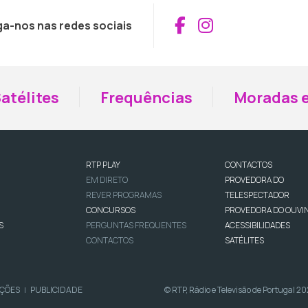
Aceder ao Fac
Aceder ao I
ga-nos nas redes sociais
atélites
Frequências
Moradas e
RTP PLAY
CONTACTOS
EM DIRETO
PROVEDORA DO
REVER PROGRAMAS
TELESPECTADOR
CONCURSOS
PROVEDORA DO OUVI
S
PERGUNTAS FREQUENTES
ACESSIBILIDADES
CONTACTOS
SATÉLITES
IÇÕES
PUBLICIDADE
© RTP, Rádio e Televisão de Portugal 2
|