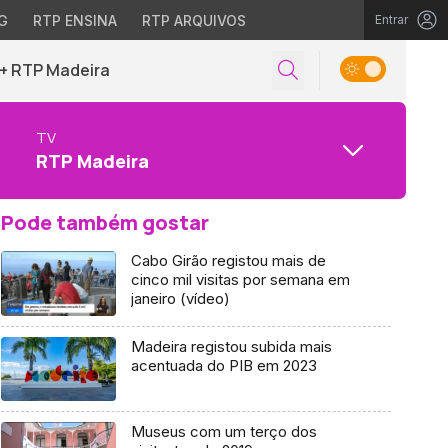
G
RTP ENSINA
RTP ARQUIVOS
Entrar
+ RTP Madeira
TV
RTP Madeira
Pode também gostar
Cabo Girão registou mais de
cinco mil visitas por semana em
janeiro (vídeo)
Madeira registou subida mais
acentuada do PIB em 2023
Museus com um terço dos