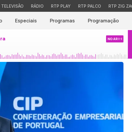
TELEVISÃO
RÁDIO
RTP PLAY
RTP PALCO
RTP ZIG ZA
o
Especiais
Programas
Programação
ira
NO AR