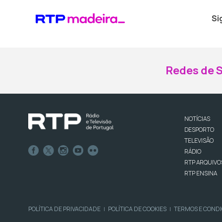
Si
Redes de S
NOTÍCIAS
DESPORTO
TELEVISÃO
RÁDIO
RTP ARQUIVO
RTP ENSINA
POLÍTICA DE PRIVACIDADE
POLÍTICA DE COOKIES
TERMOS E COND
|
|