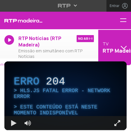
Entrar
RTP Notícias (RTP
NO AR
TV
Madeira)
RTP Madei
Emissão em simultâneo com RTP
Notícias
ERRO
204
HLS.JS FATAL ERROR - NETWORK
ERROR
ESTE CONTEÚDO ESTÁ NESTE
MOMENTO INDISPONÍVEL