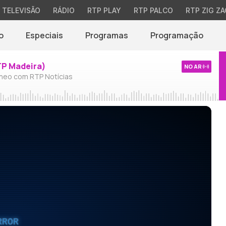
TELEVISÃO
RÁDIO
RTP PLAY
RTP PALCO
RTP ZIG ZA
o
Especiais
Programas
Programação
TP Madeira)
NO AR
neo com RTP Notícias
RROR