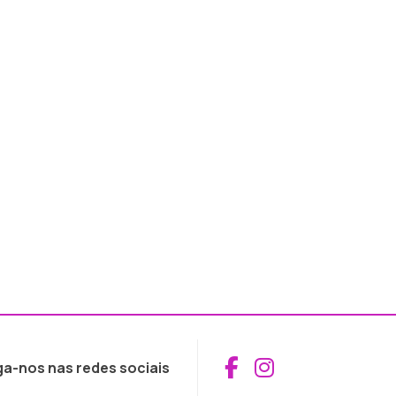
Aceder ao Fac
Aceder ao I
ga-nos nas redes sociais