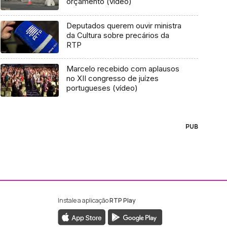
orçamento (vídeo)
Deputados querem ouvir ministra
da Cultura sobre precários da
RTP
Marcelo recebido com aplausos
no XII congresso de juízes
portugueses (vídeo)
PUB
Instale a aplicação
RTP Play
ebook da RTP Madeira
nstagram da RTP Madeira