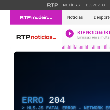
NOTÍCIAS
DESPORTO
Notícias
Desport
RTP Notícias (R
Emissão em simultâ
ERRO
204
HLS.JS FATAL ERROR - NETWORK E