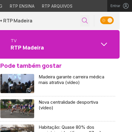
G
RTP ENSINA
RTP ARQUIVOS
Entrar
+ RTP Madeira
TV
RTP Madeira
Pode também gostar
Madeira garante carreira médica
mais atrativa (vídeo)
Nova centralidade desportiva
(vídeo)
Habitação: Quase 80% dos