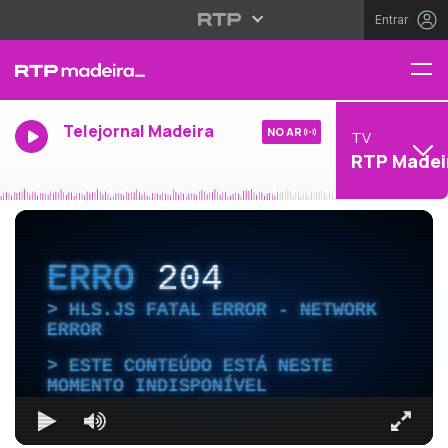
Entrar
Telejornal Madeira
NO AR
TV
RTP Madei
ERRO
204
HLS.JS FATAL ERROR - NETWORK
ERROR
ESTE CONTEÚDO ESTÁ NESTE
MOMENTO INDISPONÍVEL