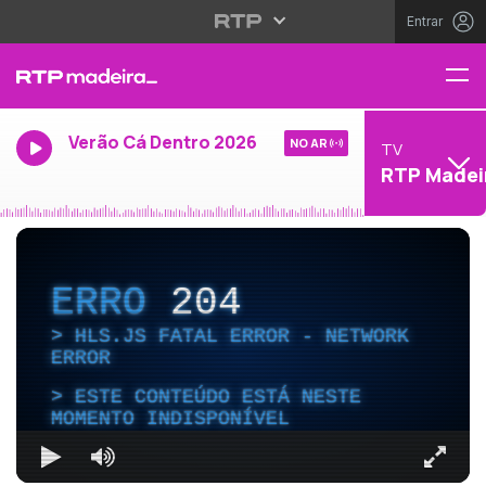
Entrar
Verão Cá Dentro 2026
NO AR
TV
RTP Madei
ERRO
204
HLS.JS FATAL ERROR - NETWORK
ERROR
ESTE CONTEÚDO ESTÁ NESTE
MOMENTO INDISPONÍVEL