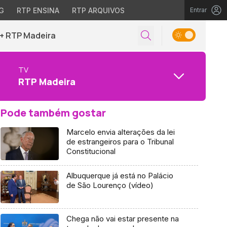
G
RTP ENSINA
RTP ARQUIVOS
Entrar
+ RTP Madeira
TV
RTP Madeira
Pode também gostar
Marcelo envia alterações da lei
de estrangeiros para o Tribunal
Constitucional
Albuquerque já está no Palácio
de São Lourenço (vídeo)
Chega não vai estar presente na