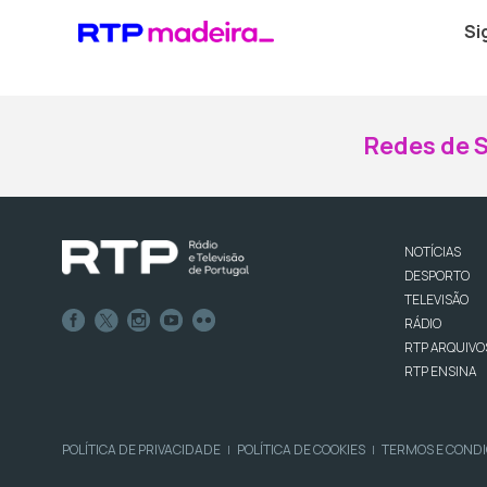
Si
Redes de S
NOTÍCIAS
DESPORTO
TELEVISÃO
RÁDIO
RTP ARQUIVO
RTP ENSINA
POLÍTICA DE PRIVACIDADE
POLÍTICA DE COOKIES
TERMOS E COND
|
|