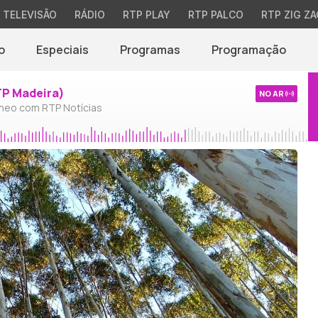
TELEVISÃO
RÁDIO
RTP PLAY
RTP PALCO
RTP ZIG ZA
o
Especiais
Programas
Programação
TP Madeira)
NO AR
neo com RTP Notícias