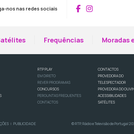
Aceder ao Fac
Aceder ao I
ga-nos nas redes sociais
atélites
Frequências
Moradas e
RTP PLAY
CONTACTOS
EM DIRETO
PROVEDORA DO
REVER PROGRAMAS
TELESPECTADOR
CONCURSOS
PROVEDORA DO OUVI
S
PERGUNTAS FREQUENTES
ACESSIBILIDADES
CONTACTOS
SATÉLITES
IÇÕES
PUBLICIDADE
© RTP, Rádio e Televisão de Portugal 2
|