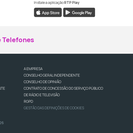
Instale a aplicação
RTP Play
ebook da RTP Madeira
nstagram da RTP Madeira
 Telefones
A EMPRESA
CONSELHO GERAL INDEPENDENTE
CONSELHO DE OPINIÃO
NTE
CONTRATO DE CONCESSÃO DO SERVIÇO PÚBLICO
DE RÁDIO E TELEVISÃO
RGPD
GESTÃO DAS DEFINIÇÕES DE COOKIES
026