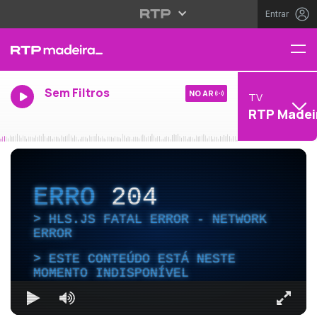
Entrar
Sem Filtros
NO AR
TV
RTP Madei
ERRO
204
HLS.JS FATAL ERROR - NETWORK
ERROR
ESTE CONTEÚDO ESTÁ NESTE
MOMENTO INDISPONÍVEL