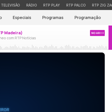
TELEVISÃO
RÁDIO
RTP PLAY
RTP PALCO
RTP ZIG ZA
o
Especiais
Programas
Programação
TP Madeira)
NO AR
neo com RTP Notícias
RROR