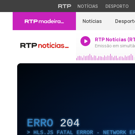
NOTÍCIAS
DESPORTO
Notícias
Desport
RTP Notícias (R
Emissão em simultâ
ERRO
204
HLS.JS FATAL ERROR - NETWORK E