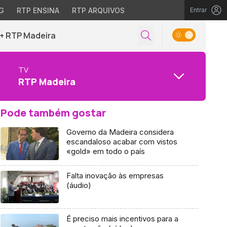
G
RTP ENSINA
RTP ARQUIVOS
Entrar
+ RTP Madeira
TV
RTP Madeira
Pode também gostar
Governo da Madeira considera
escandaloso acabar com vistos
«gold» em todo o país
Falta inovação às empresas
(áudio)
É preciso mais incentivos para a