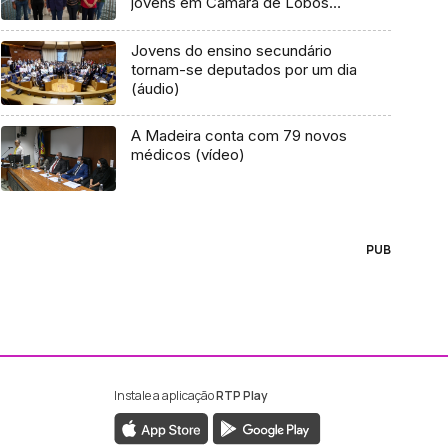
jovens em Câmara de Lobos
(áudio)
Jovens do ensino secundário
tornam-se deputados por um dia
(áudio)
A Madeira conta com 79 novos
médicos (vídeo)
PUB
Instale a aplicação
RTP Play
ebook da RTP Madeira
nstagram da RTP Madeira