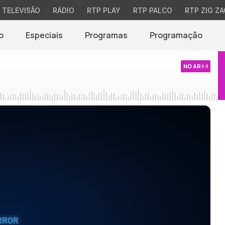
TELEVISÃO
RÁDIO
RTP PLAY
RTP PALCO
RTP ZIG ZA
o
Especiais
Programas
Programação
NO AR
RROR