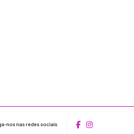
Aceder ao Fac
Aceder ao I
ga-nos nas redes sociais