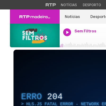
NOTÍCIAS
DESPORTO
Notícias
Desport
Sem Filtros
ERRO
204
HLS.JS FATAL ERROR - NETWORK E