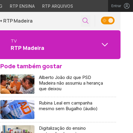
G
RTP ENSINA
RTP ARQUIVOS
Entrar
+ RTP Madeira
TV
RTP Madeira
Pode também gostar
Alberto João diz que PSD
Madeira não assumiu a herança
que deixou
Rubina Leal em campanha
mesmo sem Bugalho (áudio)
Digitalização do ensino