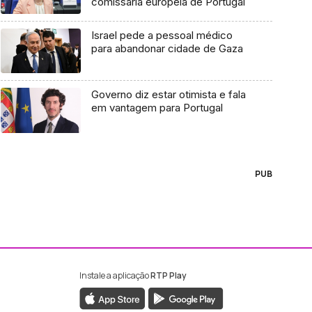
comissária europeia de Portugal
Israel pede a pessoal médico
para abandonar cidade de Gaza
Governo diz estar otimista e fala
em vantagem para Portugal
PUB
Instale a aplicação
RTP Play
ebook da RTP Madeira
nstagram da RTP Madeira