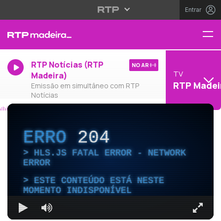
Entrar
RTP Notícias (RTP
NO AR
TV
Madeira)
RTP Madei
Emissão em simultâneo com RTP
Notícias
ERRO
204
HLS.JS FATAL ERROR - NETWORK
ERROR
ESTE CONTEÚDO ESTÁ NESTE
MOMENTO INDISPONÍVEL