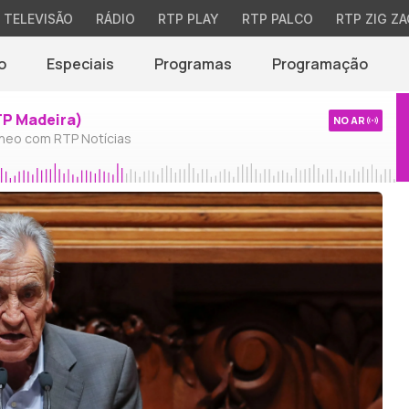
TELEVISÃO
RÁDIO
RTP PLAY
RTP PALCO
RTP ZIG ZA
o
Especiais
Programas
Programação
TP Madeira)
NO AR
neo com RTP Notícias