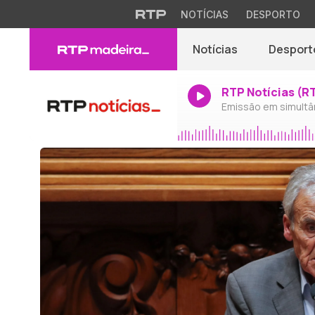
NOTÍCIAS
DESPORTO
Notícias
Desport
RTP Notícias (R
Emissão em simultâ