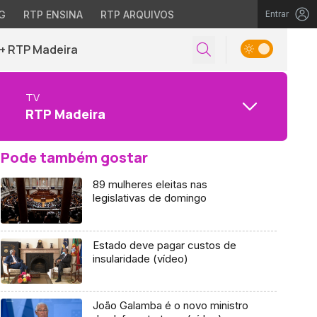
G
RTP ENSINA
RTP ARQUIVOS
Entrar
+ RTP Madeira
TV
RTP Madeira
Pode também gostar
89 mulheres eleitas nas
legislativas de domingo
Estado deve pagar custos de
insularidade (vídeo)
João Galamba é o novo ministro