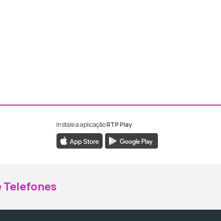
Instale a aplicação
RTP Play
ebook da RTP Madeira
nstagram da RTP Madeira
 Telefones