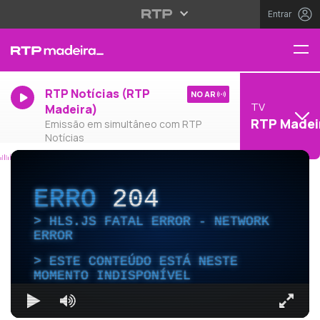
Entrar
RTP Notícias (RTP
NO AR
TV
Madeira)
RTP Madei
Emissão em simultâneo com RTP
Notícias
ERRO
204
HLS.JS FATAL ERROR - NETWORK
ERROR
ESTE CONTEÚDO ESTÁ NESTE
MOMENTO INDISPONÍVEL