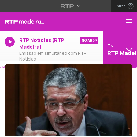
Entrar
RTP Notícias (RTP
NO AR
TV
Madeira)
RTP Madei
Emissão em simultâneo com RTP
Notícias