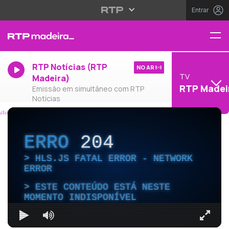
Entrar
RTP Notícias (RTP
NO AR
TV
Madeira)
RTP Madei
Emissão em simultâneo com RTP
Notícias
ERRO
204
HLS.JS FATAL ERROR - NETWORK
ERROR
ESTE CONTEÚDO ESTÁ NESTE
MOMENTO INDISPONÍVEL