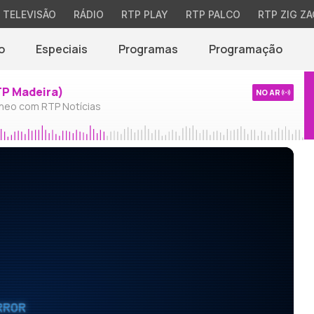
TELEVISÃO
RÁDIO
RTP PLAY
RTP PALCO
RTP ZIG ZA
o
Especiais
Programas
Programação
TP Madeira)
NO AR
neo com RTP Notícias
RROR