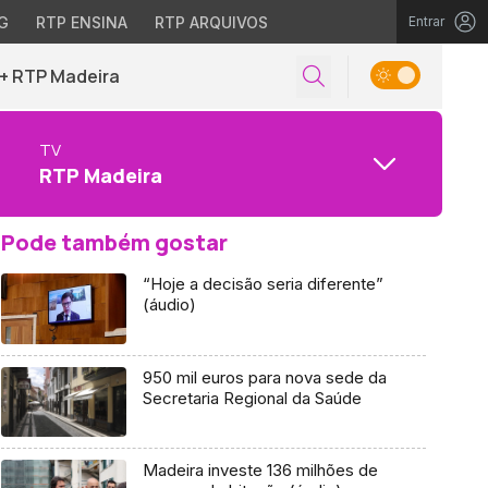
G
RTP ENSINA
RTP ARQUIVOS
Entrar
+ RTP Madeira
TV
RTP Madeira
Pode também gostar
“Hoje a decisão seria diferente”
(áudio)
950 mil euros para nova sede da
Secretaria Regional da Saúde
Madeira investe 136 milhões de