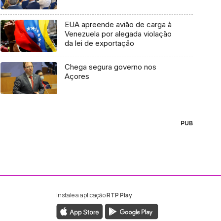
EUA apreende avião de carga à
Venezuela por alegada violação
da lei de exportação
Chega segura governo nos
Açores
PUB
Instale a aplicação
RTP Play
ebook da RTP Madeira
nstagram da RTP Madeira