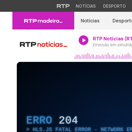
NOTÍCIAS
DESPORTO
Notícias
Desport
RTP Notícias (R
Emissão em simultâ
ERRO
204
HLS.JS FATAL ERROR - NETWORK E