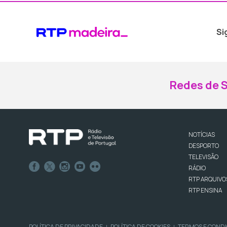
Si
Redes de S
NOTÍCIAS
DESPORTO
TELEVISÃO
RÁDIO
RTP ARQUIVO
RTP ENSINA
POLÍTICA DE PRIVACIDADE
POLÍTICA DE COOKIES
TERMOS E COND
|
|