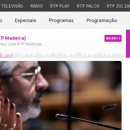
TELEVISÃO
RÁDIO
RTP PLAY
RTP PALCO
RTP ZIG ZA
o
Especiais
Programas
Programação
TP Madeira)
NO AR
neo com RTP Notícias