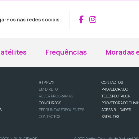
Aceder ao Fac
Aceder ao I
ga-nos nas redes sociais
atélites
Frequências
Moradas e
RTP PLAY
CONTACTOS
EM DIRETO
PROVEDORA DO
REVER PROGRAMAS
TELESPECTADOR
CONCURSOS
PROVEDORA DO OUVI
S
PERGUNTAS FREQUENTES
ACESSIBILIDADES
CONTACTOS
SATÉLITES
IÇÕES
PUBLICIDADE
© RTP, Rádio e Televisão de Portugal 2
|