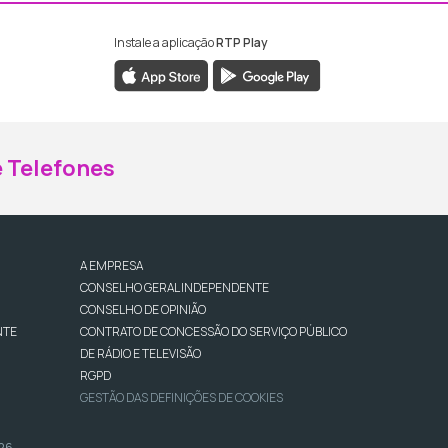
Instale a aplicação
RTP Play
ebook da RTP Madeira
nstagram da RTP Madeira
 Telefones
A EMPRESA
CONSELHO GERAL INDEPENDENTE
CONSELHO DE OPINIÃO
NTE
CONTRATO DE CONCESSÃO DO SERVIÇO PÚBLICO
DE RÁDIO E TELEVISÃO
RGPD
GESTÃO DAS DEFINIÇÕES DE COOKIES
026