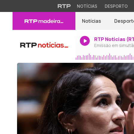
NOTÍCIAS
DESPORTO
Notícias
Desport
RTP Notícias (R
Emissão em simultâ