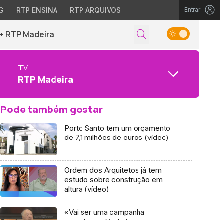
G
RTP ENSINA
RTP ARQUIVOS
Entrar
+ RTP Madeira
TV
RTP Madeira
Pode também gostar
Porto Santo tem um orçamento
de 7,1 milhões de euros (vídeo)
Ordem dos Arquitetos já tem
estudo sobre construção em
altura (vídeo)
«Vai ser uma campanha