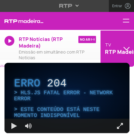
Entrar
RTP Notícias (RTP
NO AR
TV
Madeira)
RTP Madei
Emissão em simultâneo com RTP
Notícias
ERRO
204
HLS.JS FATAL ERROR - NETWORK
ERROR
ESTE CONTEÚDO ESTÁ NESTE
MOMENTO INDISPONÍVEL