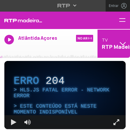
Entrar
Atlântida Açores
NO AR
TV
RTP Madei
ERRO
204
HLS.JS FATAL ERROR - NETWORK
ERROR
ESTE CONTEÚDO ESTÁ NESTE
MOMENTO INDISPONÍVEL