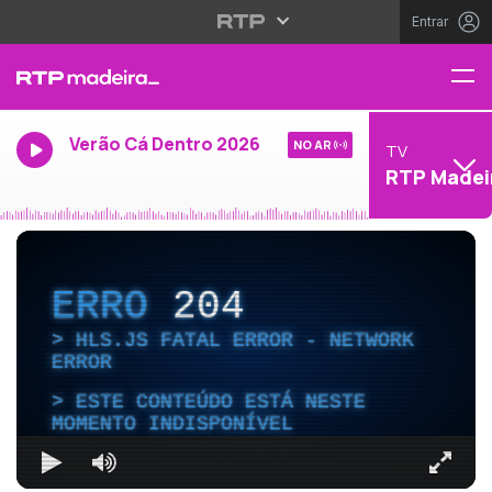
Entrar
Verão Cá Dentro 2026
NO AR
TV
RTP Madei
ERRO
204
HLS.JS FATAL ERROR - NETWORK
ERROR
ESTE CONTEÚDO ESTÁ NESTE
MOMENTO INDISPONÍVEL