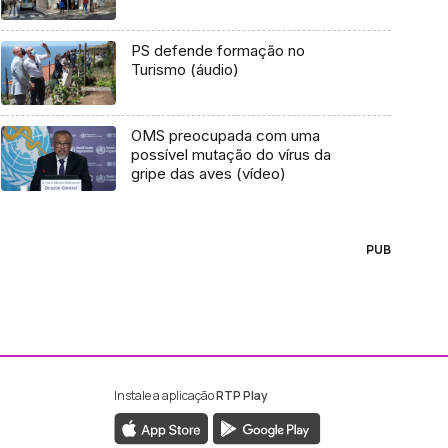
PS defende formação no
Turismo (áudio)
OMS preocupada com uma
possível mutação do vírus da
gripe das aves (vídeo)
PUB
Instale a aplicação
RTP Play
ebook da RTP Madeira
nstagram da RTP Madeira