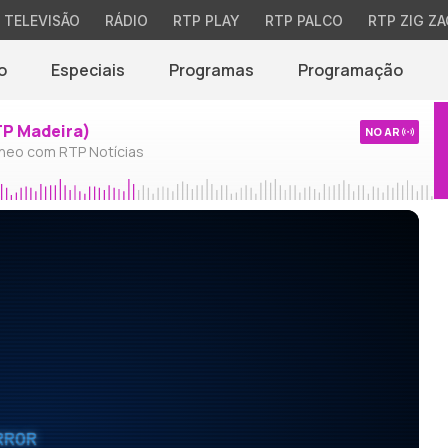
TELEVISÃO
RÁDIO
RTP PLAY
RTP PALCO
RTP ZIG ZA
o
Especiais
Programas
Programação
TP Madeira)
NO AR
neo com RTP Notícias
RROR