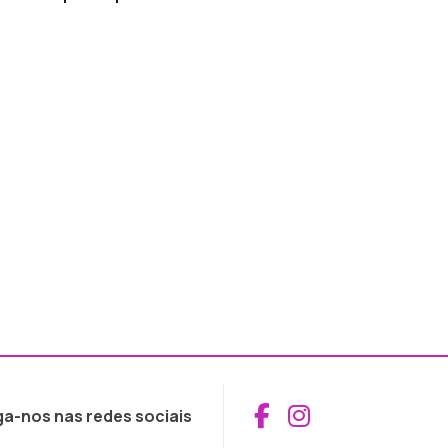
Aceder ao Fac
Aceder ao I
ga-nos nas redes sociais