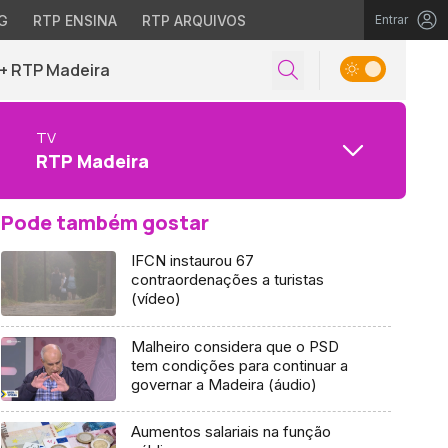
G
RTP ENSINA
RTP ARQUIVOS
Entrar
+ RTP Madeira
TV
RTP Madeira
Pode também gostar
IFCN instaurou 67
contraordenações a turistas
(vídeo)
Malheiro considera que o PSD
tem condições para continuar a
governar a Madeira (áudio)
Aumentos salariais na função