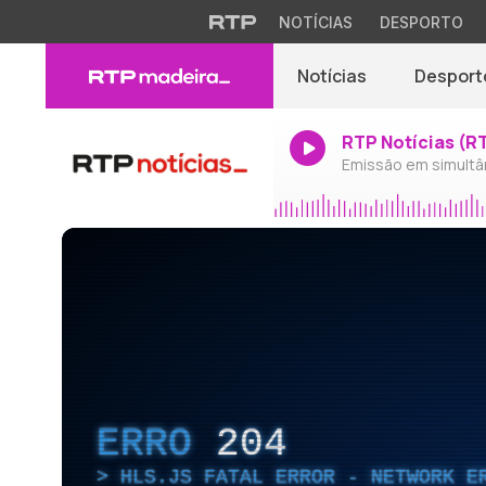
NOTÍCIAS
DESPORTO
Notícias
Desport
RTP Notícias (R
Emissão em simultâ
ERRO
204
HLS.JS FATAL ERROR - NETWORK E