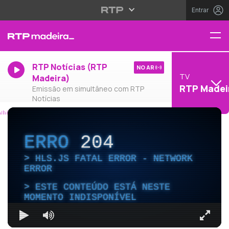
Entrar
RTP Notícias (RTP
NO AR
TV
Madeira)
RTP Madei
Emissão em simultâneo com RTP
Notícias
ERRO
204
HLS.JS FATAL ERROR - NETWORK
ERROR
ESTE CONTEÚDO ESTÁ NESTE
MOMENTO INDISPONÍVEL