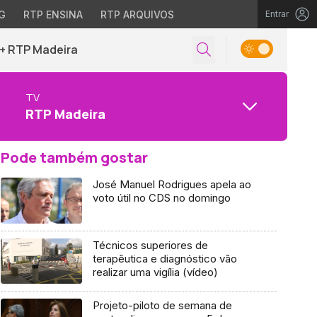
G
RTP ENSINA
RTP ARQUIVOS
Entrar
+ RTP Madeira
TV
RTP Madeira
Pode também gostar
José Manuel Rodrigues apela ao
voto útil no CDS no domingo
Técnicos superiores de
terapêutica e diagnóstico vão
realizar uma vigília (vídeo)
Projeto-piloto de semana de