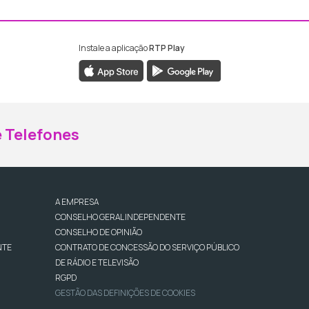
Instale a aplicação
RTP Play
ebook da RTP Madeira
nstagram da RTP Madeira
 Telefones
A EMPRESA
CONSELHO GERAL INDEPENDENTE
CONSELHO DE OPINIÃO
NTE
CONTRATO DE CONCESSÃO DO SERVIÇO PÚBLICO
DE RÁDIO E TELEVISÃO
RGPD
GESTÃO DAS DEFINIÇÕES DE COOKIES