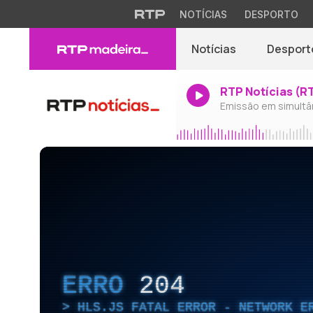
NOTÍCIAS
DESPORTO
Notícias
Desport
RTP Notícias (R
Emissão em simultâ
ERRO
204
HLS.JS FATAL ERROR - NETWORK E