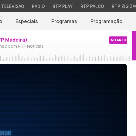
TELEVISÃO
RÁDIO
RTP PLAY
RTP PALCO
RTP ZIG ZA
o
Especiais
Programas
Programação
TP Madeira)
NO AR
neo com RTP Notícias
RROR