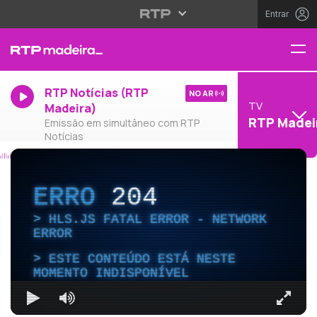
Entrar
RTP Notícias (RTP
NO AR
TV
Madeira)
RTP Madei
Emissão em simultâneo com RTP
Notícias
ERRO
204
HLS.JS FATAL ERROR - NETWORK
ERROR
ESTE CONTEÚDO ESTÁ NESTE
MOMENTO INDISPONÍVEL