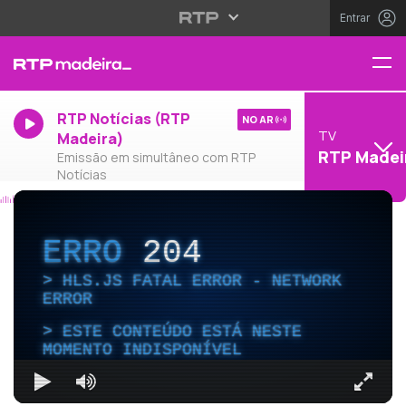
Entrar
RTP Notícias (RTP
NO AR
TV
Madeira)
RTP Madei
Emissão em simultâneo com RTP
Notícias
ERRO
204
HLS.JS FATAL ERROR - NETWORK
ERROR
ESTE CONTEÚDO ESTÁ NESTE
MOMENTO INDISPONÍVEL