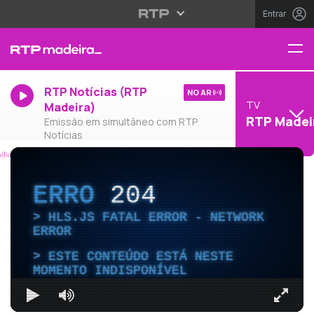
Entrar
RTP Notícias (RTP
NO AR
TV
Madeira)
RTP Madei
Emissão em simultâneo com RTP
Notícias
ERRO
204
HLS.JS FATAL ERROR - NETWORK
ERROR
ESTE CONTEÚDO ESTÁ NESTE
MOMENTO INDISPONÍVEL