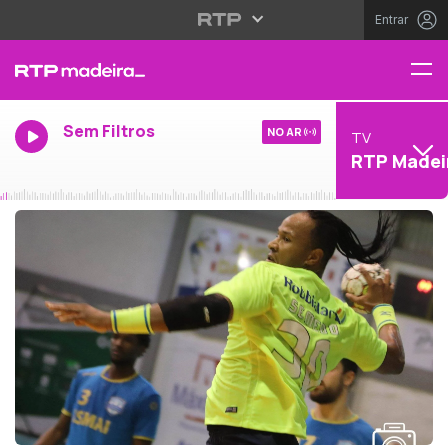
Entrar
Sem Filtros
NO AR
TV
RTP Madei