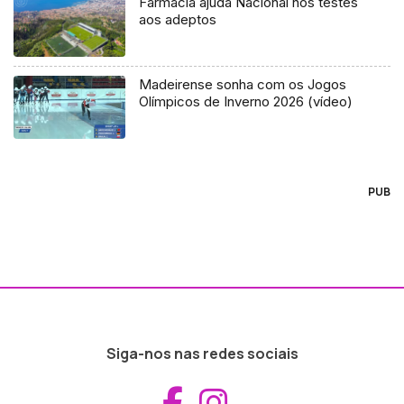
Farmácia ajuda Nacional nos testes
direção.
aos adeptos
Madeirense sonha com os Jogos
Olímpicos de Inverno 2026 (vídeo)
PUB
Siga-nos nas redes sociais
Aceder ao Fac
Aceder ao I