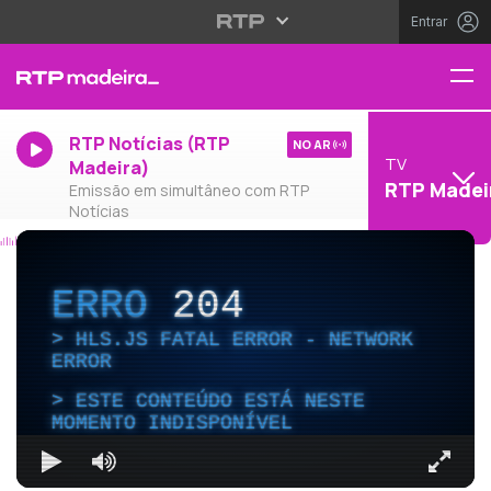
Entrar
RTP Notícias (RTP
NO AR
TV
Madeira)
RTP Madei
Emissão em simultâneo com RTP
Notícias
ERRO
204
HLS.JS FATAL ERROR - NETWORK
ERROR
ESTE CONTEÚDO ESTÁ NESTE
MOMENTO INDISPONÍVEL