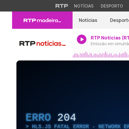
NOTÍCIAS
DESPORTO
Notícias
Desport
RTP Notícias (R
Emissão em simultâ
ERRO
204
HLS.JS FATAL ERROR - NETWORK E