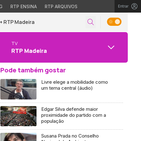
G
RTP ENSINA
RTP ARQUIVOS
Entrar
+ RTP Madeira
TV
RTP Madeira
Pode também gostar
Livre elege a mobilidade como
um tema central (áudio)
Edgar Silva defende maior
proximidade do partido com a
população
Susana Prada no Conselho