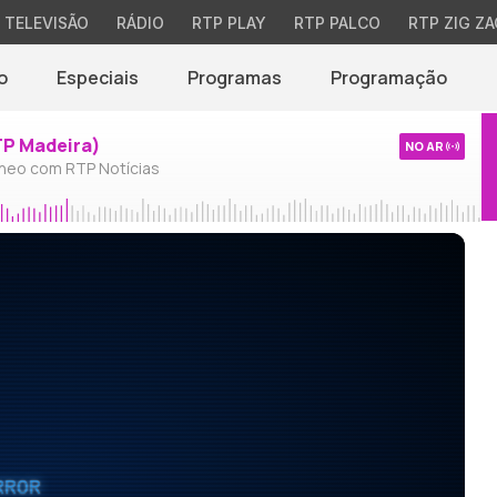
TELEVISÃO
RÁDIO
RTP PLAY
RTP PALCO
RTP ZIG ZA
o
Especiais
Programas
Programação
TP Madeira)
NO AR
neo com RTP Notícias
RROR