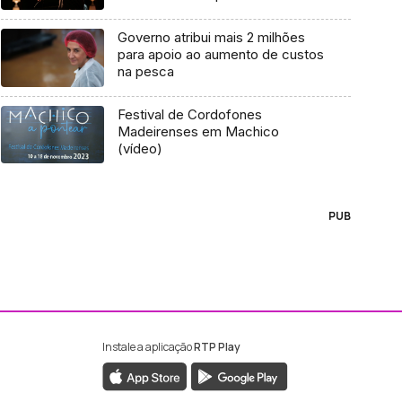
Governo atribui mais 2 milhões
para apoio ao aumento de custos
na pesca
Festival de Cordofones
Madeirenses em Machico
(vídeo)
PUB
Instale a aplicação
RTP Play
ebook da RTP Madeira
nstagram da RTP Madeira