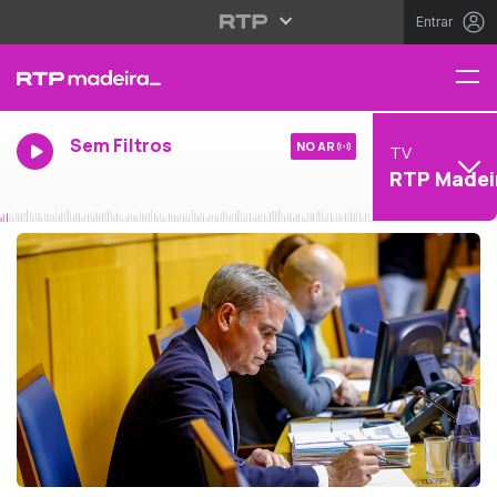
Entrar
Sem Filtros
NO AR
TV
RTP Madei