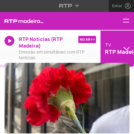
Entrar
RTP Notícias (RTP
NO AR
TV
Madeira)
RTP Madei
Emissão em simultâneo com RTP
Notícias