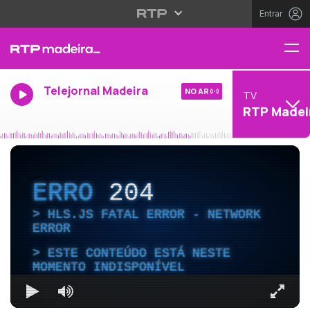
Entrar
Telejornal Madeira
NO AR
TV
RTP Madei
ERRO
204
HLS.JS FATAL ERROR - NETWORK
ERROR
ESTE CONTEÚDO ESTÁ NESTE
MOMENTO INDISPONÍVEL