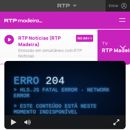
Entrar
RTP Notícias (RTP
NO AR
TV
Madeira)
RTP Madei
Emissão em simultâneo com RTP
Notícias
ERRO
204
HLS.JS FATAL ERROR - NETWORK
ERROR
ESTE CONTEÚDO ESTÁ NESTE
MOMENTO INDISPONÍVEL