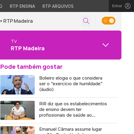
G
RTP ENSINA
RTP ARQUIVOS
Entrar
+ RTP Madeira
TV
RTP Madeira
Pode também gostar
Bolieiro elogia o que considera
ser o “exercício de humildade”
(áudio)
RIR diz que os estabelecimentos
de ensino devem ter
profissionais de saúde ao
serviço (áudio)
Emanuel Câmara assume lugar