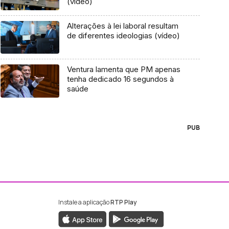
(vídeo)
Alterações à lei laboral resultam
de diferentes ideologias (vídeo)
Ventura lamenta que PM apenas
tenha dedicado 16 segundos à
saúde
PUB
Instale a aplicação
RTP Play
ebook da RTP Madeira
nstagram da RTP Madeira