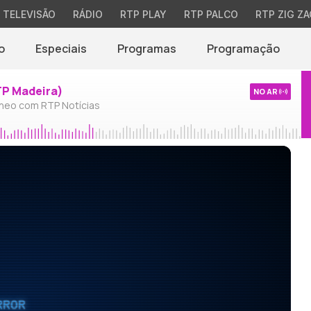
TELEVISÃO
RÁDIO
RTP PLAY
RTP PALCO
RTP ZIG ZA
o
Especiais
Programas
Programação
TP Madeira)
NO AR
neo com RTP Notícias
RROR