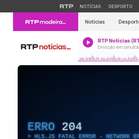
NOTÍCIAS
DESPORTO
Notícias
Desport
RTP Notícias (R
Emissão em simultâ
ERRO
204
HLS.JS FATAL ERROR - NETWORK E