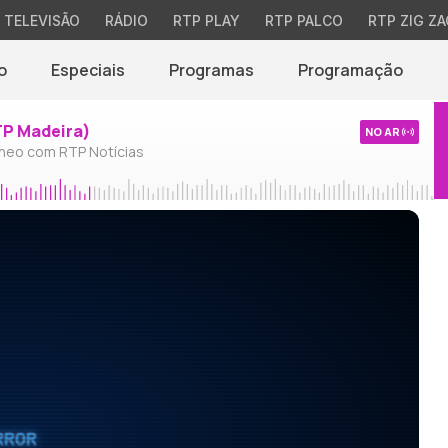
TELEVISÃO
RÁDIO
RTP PLAY
RTP PALCO
RTP ZIG ZA
o
Especiais
Programas
Programação
TP Madeira)
NO AR
neo com RTP Notícias
RROR