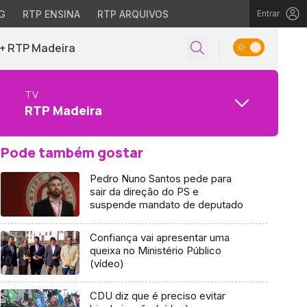
G
RTP ENSINA
RTP ARQUIVOS
Entrar
+ RTP Madeira
TV
RTP Madeira
Pode também gostar
Pedro Nuno Santos pede para
sair da direção do PS e
suspende mandato de deputado
Confiança vai apresentar uma
queixa no Ministério Público
(vídeo)
CDU diz que é preciso evitar