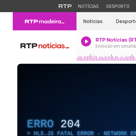
NOTÍCIAS
DESPORTO
Notícias
Desport
RTP Notícias (R
Emissão em simultâ
ERRO
204
HLS.JS FATAL ERROR - NETWORK E