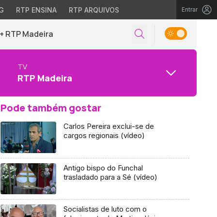
G
RTP ENSINA
RTP ARQUIVOS
Entrar
+ RTP Madeira
TV
RTP Madeira
Pode também gostar
Carlos Pereira exclui-se de
cargos regionais (vídeo)
Antigo bispo do Funchal
trasladado para a Sé (vídeo)
Socialistas de luto com o