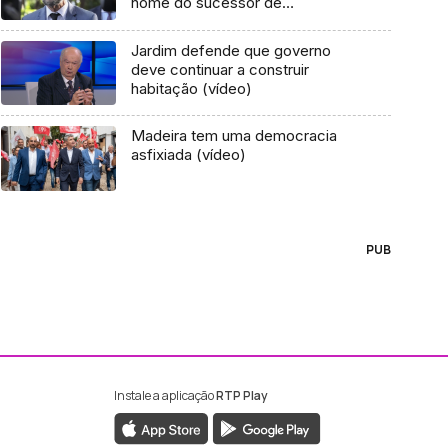
nome do sucessor de
Albuquerque
Jardim defende que governo
deve continuar a construir
habitação (vídeo)
Madeira tem uma democracia
asfixiada (vídeo)
PUB
Instale a aplicação
RTP Play
ebook da RTP Madeira
nstagram da RTP Madeira