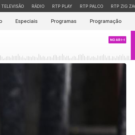
TELEVISÃO
RÁDIO
RTP PLAY
RTP PALCO
RTP ZIG ZA
o
Especiais
Programas
Programação
NO AR