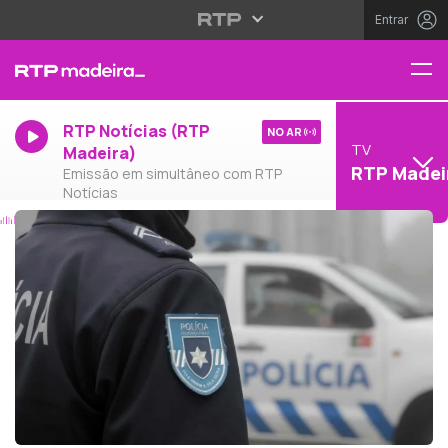
Entrar
RTP Notícias (RTP
NO AR
TV
Madeira)
RTP Madei
Emissão em simultâneo com RTP
Notícias