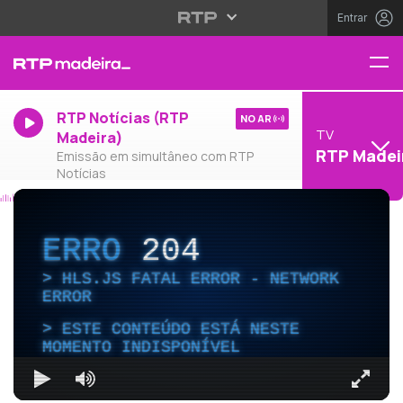
Entrar
RTP Notícias (RTP
NO AR
TV
Madeira)
RTP Madei
Emissão em simultâneo com RTP
Notícias
ERRO
204
HLS.JS FATAL ERROR - NETWORK
ERROR
ESTE CONTEÚDO ESTÁ NESTE
MOMENTO INDISPONÍVEL