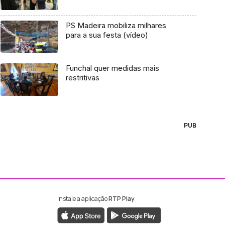
PS Madeira mobiliza milhares
para a sua festa (vídeo)
Funchal quer medidas mais
restritivas
PUB
Instale a aplicação
RTP Play
ebook da RTP Madeira
nstagram da RTP Madeira