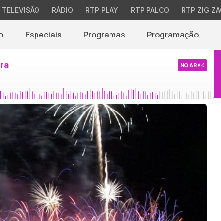
TELEVISÃO
RÁDIO
RTP PLAY
RTP PALCO
RTP ZIG ZA
o
Especiais
Programas
Programação
ira
NO AR