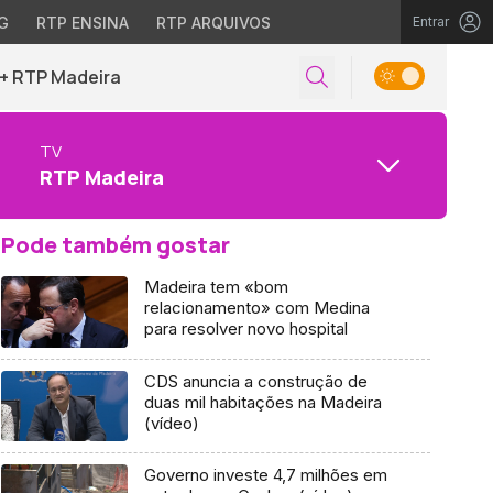
G
RTP ENSINA
RTP ARQUIVOS
Entrar
+ RTP Madeira
TV
RTP Madeira
Pode também gostar
Madeira tem «bom
relacionamento» com Medina
para resolver novo hospital
CDS anuncia a construção de
duas mil habitações na Madeira
(vídeo)
Governo investe 4,7 milhões em