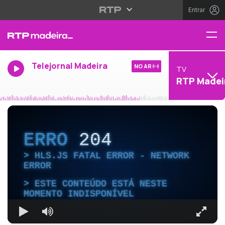
Entrar
Telejornal Madeira
NO AR
TV
RTP Madei
ERRO
204
HLS.JS FATAL ERROR - NETWORK
ERROR
ESTE CONTEÚDO ESTÁ NESTE
MOMENTO INDISPONÍVEL