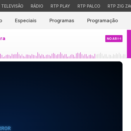
TELEVISÃO
RÁDIO
RTP PLAY
RTP PALCO
RTP ZIG ZA
o
Especiais
Programas
Programação
ira
NO AR
RROR