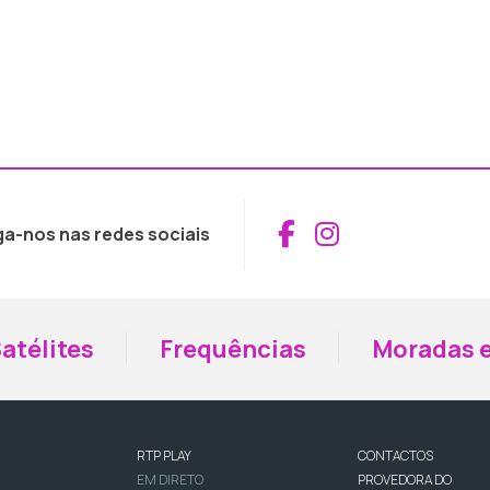
Aceder ao Fac
Aceder ao I
ga-nos nas redes sociais
atélites
Frequências
Moradas e
RTP PLAY
CONTACTOS
EM DIRETO
PROVEDORA DO