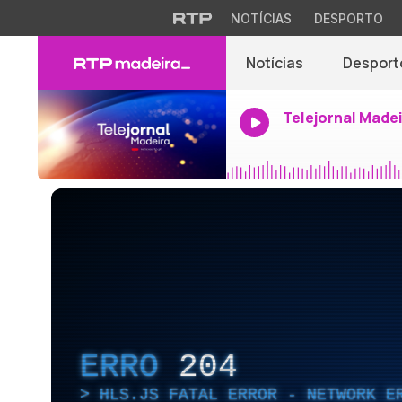
NOTÍCIAS
DESPORTO
Notícias
Desport
Telejornal Made
ERRO
204
HLS.JS FATAL ERROR - NETWORK E