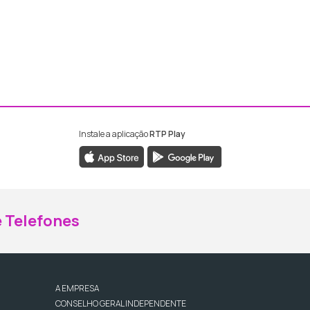
Instale a aplicação
RTP Play
ebook da RTP Madeira
nstagram da RTP Madeira
 Telefones
A EMPRESA
CONSELHO GERAL INDEPENDENTE