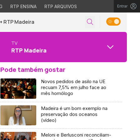
G
RTP ENSINA
RTP ARQUIVOS
Entrar
+ RTP Madeira
TV
RTP Madeira
Pode também gostar
Novos pedidos de asilo na UE
recuam 7,5% em julho face ao
mês homólogo
Madeira é um bom exemplo na
preservação dos oceanos
(vídeo)
Meloni e Berlusconi reconciliam-