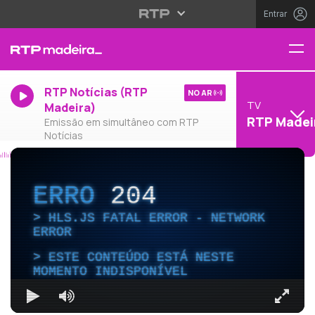
Entrar
RTP Notícias (RTP
NO AR
TV
Madeira)
RTP Madei
Emissão em simultâneo com RTP
Notícias
ERRO
204
HLS.JS FATAL ERROR - NETWORK
ERROR
ESTE CONTEÚDO ESTÁ NESTE
MOMENTO INDISPONÍVEL