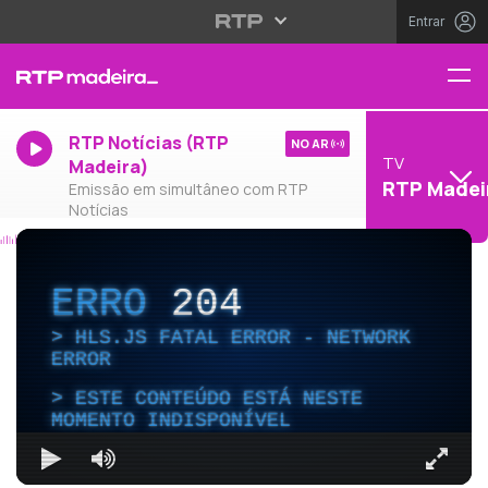
Entrar
RTP Notícias (RTP
NO AR
TV
Madeira)
RTP Madei
Emissão em simultâneo com RTP
Notícias
ERRO
204
HLS.JS FATAL ERROR - NETWORK
ERROR
ESTE CONTEÚDO ESTÁ NESTE
MOMENTO INDISPONÍVEL