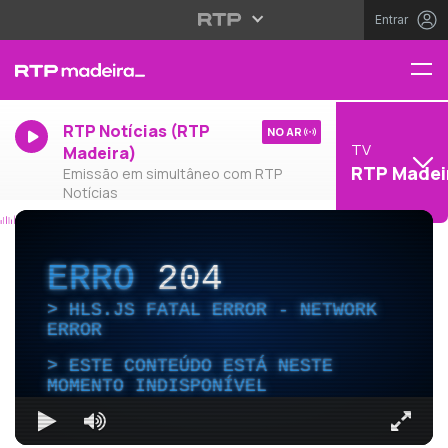
Entrar
RTP Notícias (RTP
NO AR
TV
Madeira)
RTP Madei
Emissão em simultâneo com RTP
Notícias
ERRO
204
HLS.JS FATAL ERROR - NETWORK
ERROR
ESTE CONTEÚDO ESTÁ NESTE
MOMENTO INDISPONÍVEL