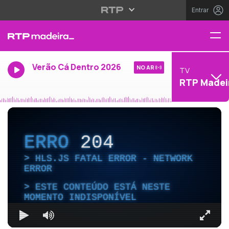
Entrar
Verão Cá Dentro 2026
NO AR
TV
RTP Madei
ERRO
204
HLS.JS FATAL ERROR - NETWORK
ERROR
ESTE CONTEÚDO ESTÁ NESTE
MOMENTO INDISPONÍVEL