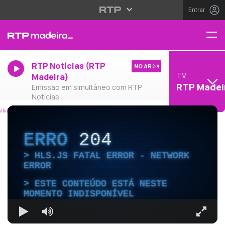
Entrar
RTP Notícias (RTP
NO AR
TV
Madeira)
RTP Madei
Emissão em simultâneo com RTP
Notícias
ERRO
204
HLS.JS FATAL ERROR - NETWORK
ERROR
ESTE CONTEÚDO ESTÁ NESTE
MOMENTO INDISPONÍVEL