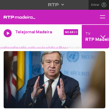
Entrar
Telejornal Madeira
NO AR
TV
RTP Madei